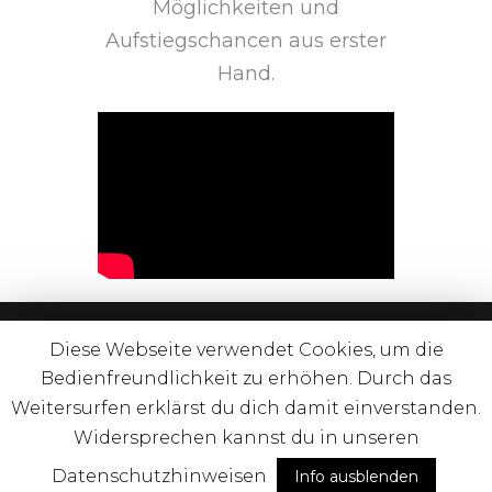
Möglichkeiten und
Aufstiegschancen aus erster
Hand.
Diese Webseite verwendet Cookies, um die
Die Nacht der Ausbildung 2022
Bedienfreundlichkeit zu erhöhen. Durch das
Weitersurfen erklärst du dich damit einverstanden.
Impressum
|
Datenschutz
Widersprechen kannst du in unseren
Website Entwicklung –
The Bold Circle
Datenschutzhinweisen
Info ausblenden